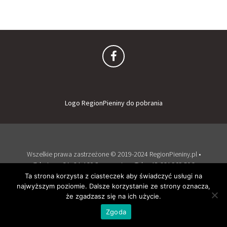
Logo RegionPieniny do pobrania
Wszelkie prawa zastrzeżone © 2019-2024 RegionPieniny.pl •
Zdrojowa 2A, 34-460 Szczawnica • Tel: + 48 664 909 516
Zaloguj
Dodaj obiekt
Ta strona korzysta z ciasteczek aby świadczyć usługi na
najwyższym poziomie. Dalsze korzystanie ze strony oznacza,
Wspierany przez WordPress
i
Listable
by
PixelGrade
.
że zgadzasz się na ich użycie.
Zgoda