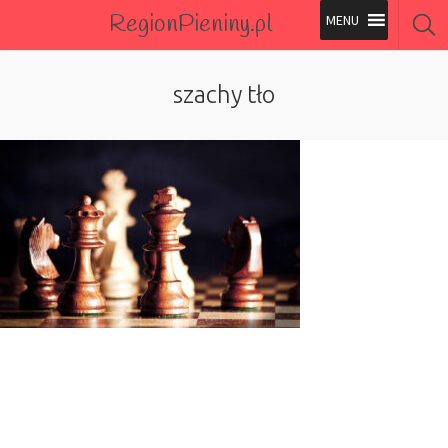
RegionPieniny.pl
Polecane Przez Nas
szachy tło
Wszystkie Obiekty
Wszystkie Obiekty