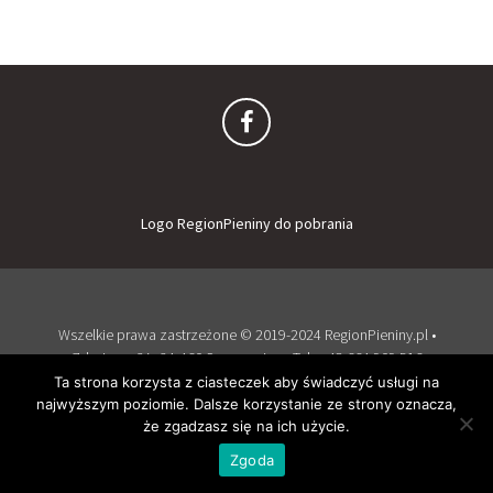
Logo RegionPieniny do pobrania
Wszelkie prawa zastrzeżone © 2019-2024 RegionPieniny.pl •
Zdrojowa 2A, 34-460 Szczawnica • Tel: + 48 664 909 516
Zaloguj
Dodaj obiekt
Ta strona korzysta z ciasteczek aby świadczyć usługi na
najwyższym poziomie. Dalsze korzystanie ze strony oznacza,
Wspierany przez WordPress
i
Listable
by
PixelGrade
.
że zgadzasz się na ich użycie.
Zgoda