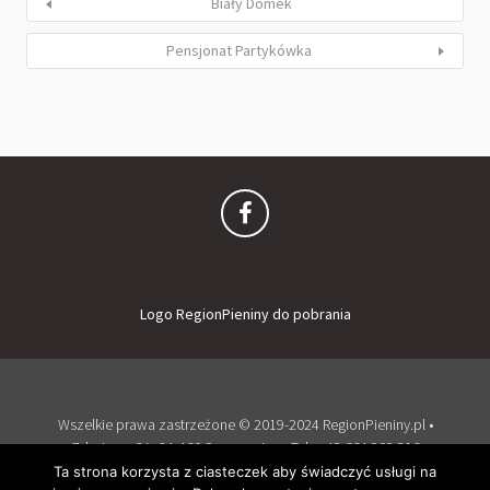
Biały Domek
Pensjonat Partykówka
Logo RegionPieniny do pobrania
Wszelkie prawa zastrzeżone © 2019-2024 RegionPieniny.pl •
Zdrojowa 2A, 34-460 Szczawnica • Tel: + 48 664 909 516
Zaloguj
Dodaj obiekt
Ta strona korzysta z ciasteczek aby świadczyć usługi na