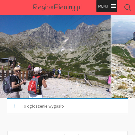
RegionPieniny.pl
Polecane Przez Nas
Wszystkie Obiekty
Wszystkie Obiekty
To ogłoszenie wygasło