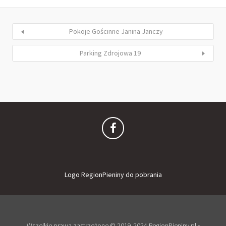
Pokoje Gościnne Janina Janczy
Parking Zdrojowa 19
Logo RegionPieniny do pobrania
Wszelkie prawa zastrzeżone © 2019-2024 RegionPieniny.pl •