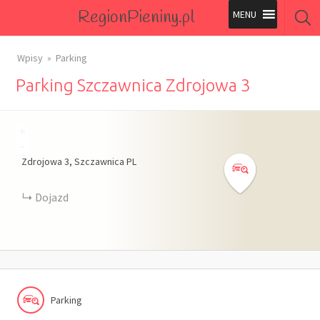
RegionPieniny.pl
Polecane Przez Nas
Wpisy
Parking
Parking Szczawnica Zdrojowa 3
Wszystkie Obiekty
Wszystkie Obiekty
+
-
Zdrojowa
3
Szczawnica
PL
Dojazd
Parking